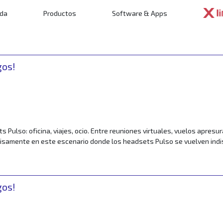
mo escoger Hoy, mucho se quiebra sobre el concepto de experiencia del
nda
Productos
Software & Apps
ncipal
to, la experiencia. Siendo así, las […]
o? Aprenda a elegir
gos!
r
s Pulso: oficina, viajes, ocio. Entre reuniones virtuales, vuelos apr
recisamente en este escenario donde los headsets Pulso se vuelven in
sets Pulso: oficina, viajes, ocio.
gos!
r