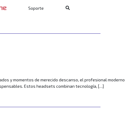
 consumidor. En ese escenario, la atención al cliente online se hizo
Soporte
esurados y momentos de merecido descanso, el profesional moderno
dispensables. Estos headsets combinan tecnología, […]