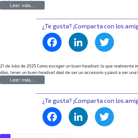
from ¿Cómo Felitron garantiza la durabilidad 
Leer más…
¿Te gusta? ¡Comparta con los ami
Facebook
LinkedIn
Twitte
21 de Julio de 2025 Como escoger un buen headset: lo que realmente im
días, tener un buen headset dejó de ser un accesorio y pasó a ser una 
from Cómo elegir unos buenos Headsets: lo q
Leer más…
¿Te gusta? ¡Comparta con los ami
Facebook
LinkedIn
Twitte