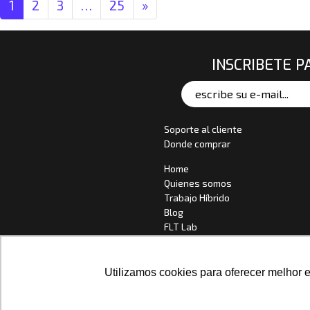
Navegación de entradas
1
2
3
…
25
»
INSCRIBETE P
Soporte al cliente
Donde comprar
Home
Quienes somos
Trabajo Híbrido
Blog
FLT Lab
Contacto
Choose your Language
Utilizamos cookies para oferecer melhor 