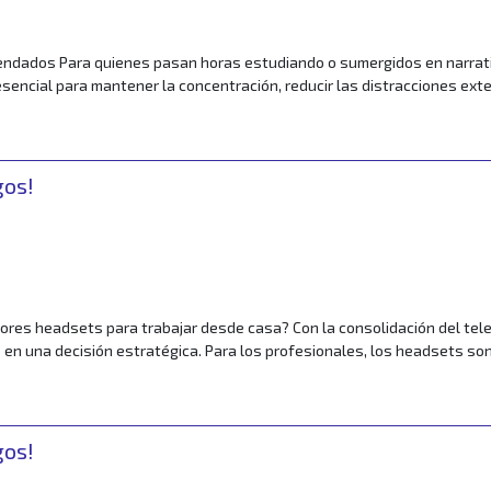
ndados Para quienes pasan horas estudiando o sumergidos en narrativa
sencial para mantener la concentración, reducir las distracciones exte
n los más adecuados
gos!
r
res headsets para trabajar desde casa? Con la consolidación del teletr
 en una decisión estratégica. Para los profesionales, los headsets son
es son los mejores headsets para trabajar desde casa?
gos!