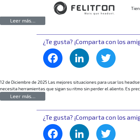
Saltar al contenido
18 de diciembre de 2025 Headset con o sin cable para trabajo? Sepa có
Tie
Navegación pri
una pieza fundamental. Visto que, optimiza la comunicación y, por lo tan
from ¿Headsets con o sin cable para el trabaj
Leer más…
¿Te gusta? ¡Comparta con los ami
Facebook
LinkedIn
Twitte
12 de Diciembre de 2025 Las mejores situaciones para usar los headset
necesita herramientas que sigan su ritmo sin perder el aliento. Es p
from Las mejores situaciones para usar los Head
Leer más…
¿Te gusta? ¡Comparta con los ami
Facebook
LinkedIn
Twitte