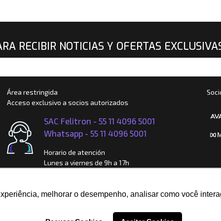
ARA RECIBIR NOTICIAS Y OFERTAS EXCLUSIVA
Área restringida
Soci
Acceso exclusivo a socios autorizados
SAC Felitron -
55 11 4096 5001
Whatsapp -
55 11 4096 5001
Horario de atención
Lunes a viernes de 9h a 17h
Oficina Comercial
Calle Enxovia, 472 - Conj. 1115
experiência, melhorar o desempenho, analisar como você intera
CEP: 04711-030 - São Paulo - SP
Fábrica