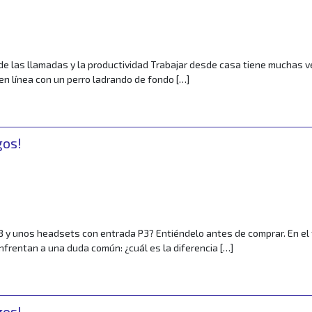
r
e las llamadas y la productividad Trabajar desde casa tiene muchas vent
 en línea con un perro ladrando de fondo […]
alidad de las llamadas y la productividad
gos!
r
 y unos headsets con entrada P3? Entiéndelo antes de comprar. En el 
frentan a una duda común: ¿cuál es la diferencia […]
ets USB y unos headsets P3? Entiéndelo antes de comprar.
gos!