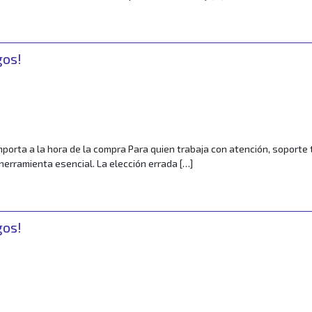
de los Headsets y sus características técnicas?
gos!
r
porta a la hora de la compra Para quien trabaja con atención, soporte
herramienta esencial. La elección errada […]
ue realmente importa a la hora de comprarlos
gos!
r