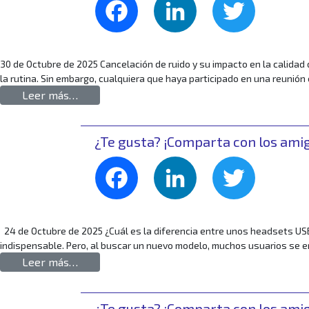
Facebook
LinkedIn
Twitte
30 de Octubre de 2025 Cancelación de ruido y su impacto en la calidad d
la rutina. Sin embargo, cualquiera que haya participado en una reunión
from Cancelación de ruido y su impacto en la c
Leer más…
¿Te gusta? ¡Comparta con los ami
Facebook
LinkedIn
Twitte
24 de Octubre de 2025 ¿Cuál es la diferencia entre unos headsets USB
indispensable. Pero, al buscar un nuevo modelo, muchos usuarios se en
from ¿Cuál es la diferencia entre unos heads
Leer más…
¿Te gusta? ¡Comparta con los ami