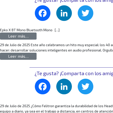
Facebook
LinkedIn
Twitte
Epko X BT Mono Bluetooth Mono […]
from Epko X BT Mono ES
Leer más…
29 de Julio de 2025 Este año celebramos un hito muy especial: los 40 
hacer: desarrollar soluciones inteligentes en audio profesional. Orgul
from Felitron cumple 40 años: tecnología bras
Leer más…
¿Te gusta? ¡Comparta con los ami
Facebook
LinkedIn
Twitte
29 de Julio de 2025 ¿Cómo Felitron garantiza la durabilidad de los Hea
equipo a diario, ya sea en el trabajo a distancia, en centros de atenció