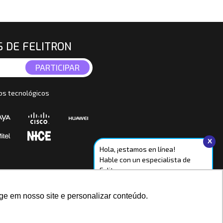
S DE FELITRON
os tecnológicos
x
Hola, ¡estamos en línea!
Hable con un especialista de
Felitron.
WhatsApp
ge em nosso site e personalizar conteúdo.
Chat