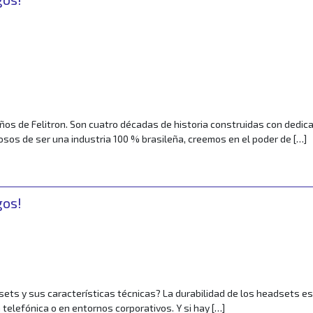
r
años de Felitron. Son cuatro décadas de historia construidas con dedi
losos de ser una industria 100 % brasileña, creemos en el poder de […]
ileña, innovación y excelencia en audio profesional
gos!
r
dsets y sus características técnicas? La durabilidad de los headsets e
n telefónica o en entornos corporativos. Y si hay […]