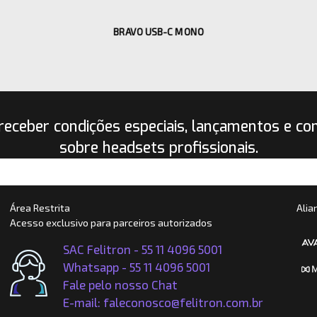
BRAVO USB-C MONO
receber condições especiais, lançamentos e co
sobre headsets profissionais.
Área Restrita
Alia
Acesso exclusivo para parceiros autorizados
SAC Felitron - 55 11 4096 5001
Whatsapp -
55 11 4096 5001
Fale pelo nosso Chat
E-mail: faleconosco@felitron.com.br