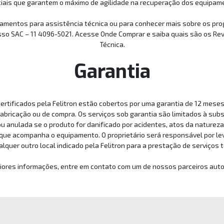
iais que garantem o máximo de agilidade na recuperação dos equipam
amentos para assistência técnica ou para conhecer mais sobre os pro
sso SAC – 11 4096-5021. Acesse Onde Comprar e saiba quais são os R
Técnica.
Garantia
ertificados pela Felitron estão cobertos por uma garantia de 12 mes
fabricação ou de compra. Os serviços sob garantia são limitados à su
ou anulada se o produto for danificado por acidentes, atos da naturez
ue acompanha o equipamento. O proprietário será responsável por leva
lquer outro local indicado pela Felitron para a prestação de serviços 
iores informações, entre em contato com um de nossos parceiros auto