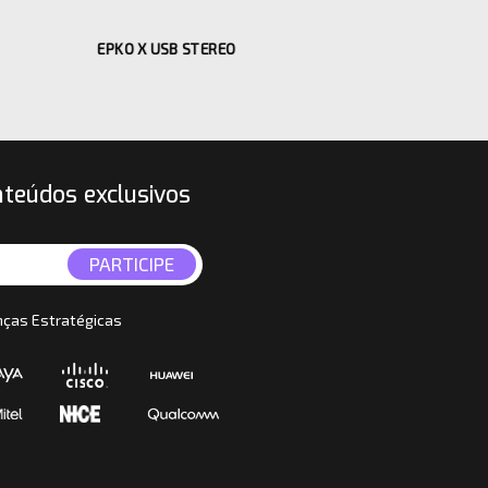
EPKO X USB STEREO
EPKO
nteúdos exclusivos
nças Estratégicas