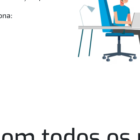
ona:
om todos os 