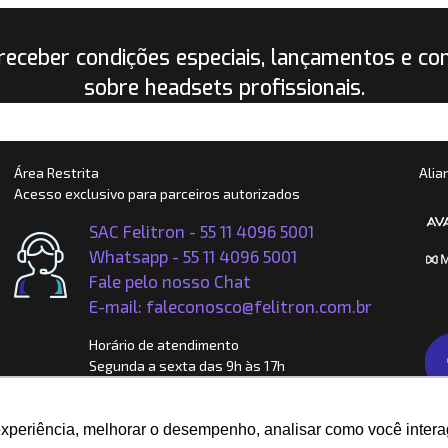
receber condições especiais, lançamentos e co
sobre headsets profissionais.
Área Restrita
Alia
Acesso exclusivo para parceiros autorizados
SAC Felitron - 55 11 4096 5001
Whatsapp -
55 11 4096 5001
Fale pelo nosso Chat
E-mail: faleconosco@felitron.com.br
Horário de atendimento
Segunda a sexta das 9h às 17h
Escritório Comercial
Rua Enxovia, 472 - Conj. 1115
experiência, melhorar o desempenho, analisar como você intera
CEP: 04711-030 - São Paulo - SP