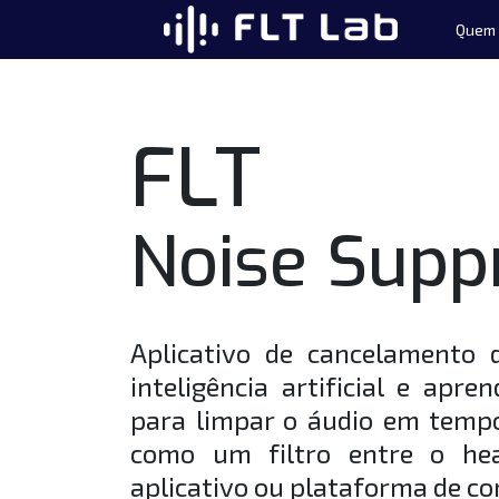
Pular para o conteúdo
Quem
Navegação princ
FLT
Noise Supp
Aplicativo de cancelamento 
inteligência artificial e apr
para limpar o áudio em tempo
como um filtro entre o hea
aplicativo ou plataforma de c