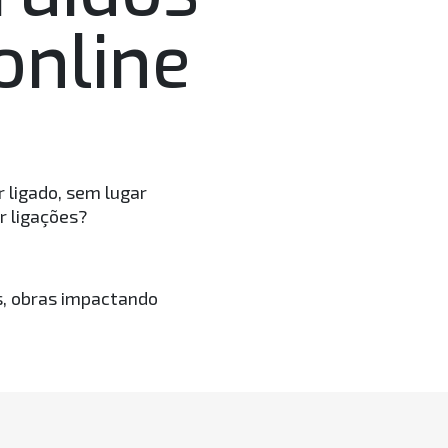
online
r ligado, sem lugar
r ligações?
s, obras impactando