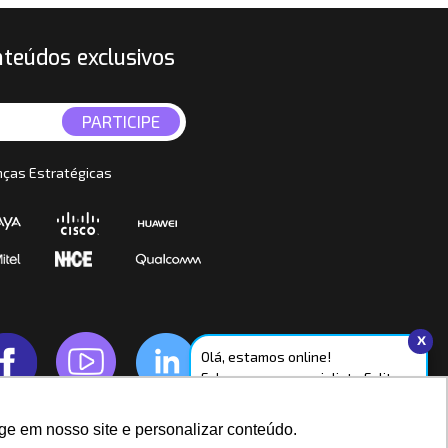
nteúdos exclusivos
nças Estratégicas
x
Olá, estamos online!
Fale com um especialista Felitron.
WhatsApp
ge em nosso site e personalizar conteúdo.
Chat