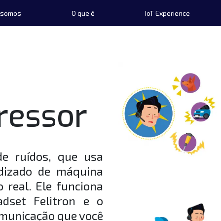
 somos
O que é
IoT Experience
ipal
ressor
de ruídos, que usa
endizado de máquina
 real. Ele funciona
dset Felitron e o
omunicação que você