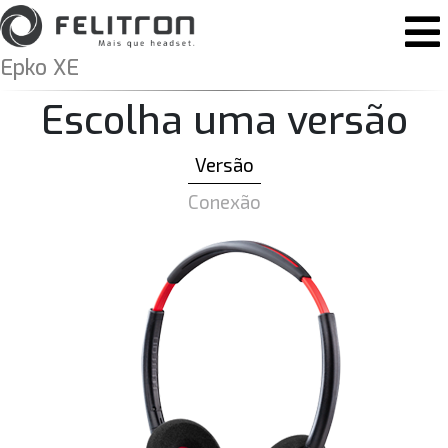
Pular para o conteúdo
Navegação principal
Epko XE
Escolha uma versão
Versão
Conexão