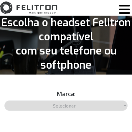
Pular para o conteúdo
Navegação principal
Escolha o headset Felitron
compatível
com seu telefone ou
softphone
Marca: