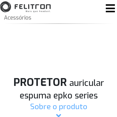
Pular para o conteúdo
Navegação principal
Acessórios
PROTETOR
auricular
espuma epko series
Sobre o produto