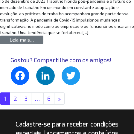
15 de dezembro de 2023 Trabalho híbrido pós-pandemia e o futuro do
mercado de trabalho Em um mundo em constante adaptação e
evolução, as práticas de trabalho acompanham grande parte dessa
transformação. A pandemia de Covid-19 impulsionou mudanças
significativas no modo como as empresas e os funcionários encaram o
trabalho. Uma tendência que se fortaleceu […]
from Trabalho híbrido pós-pandemia e o futu
Leia mais…
Gostou? Compartilhe com os amigos!
Facebook
LinkedIn
Twitter
Navegação por posts
1
2
3
…
6
»
Cadastre-se para receber condições
especiais, lançamentos e conteúdos