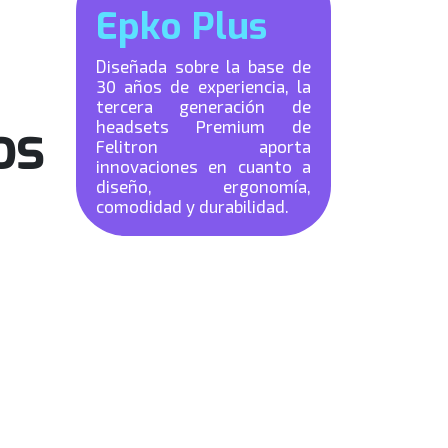
Epko Plus
Diseñada sobre la base de
30 años de experiencia, la
tercera generación de
os
headsets Premium de
Felitron aporta
innovaciones en cuanto a
diseño, ergonomía,
comodidad y durabilidad.