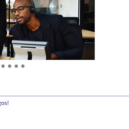
gos!
r