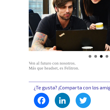
Ven al futuro con nosotros.
Más que headset, es Felitron.
¿Te gusta? ¡Comparta con los ami
Facebook
LinkedIn
Twitte