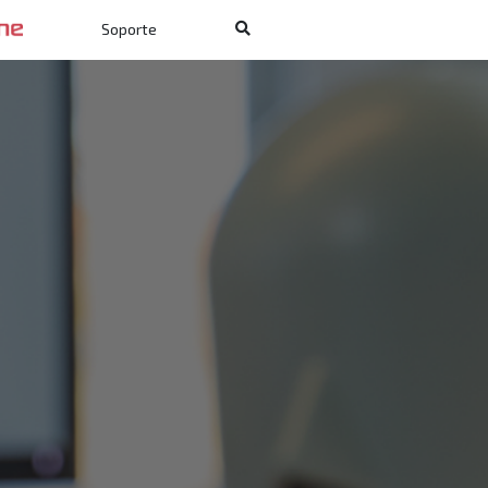
Soporte