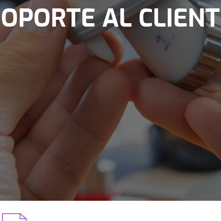
SOPORTE AL CLIENT